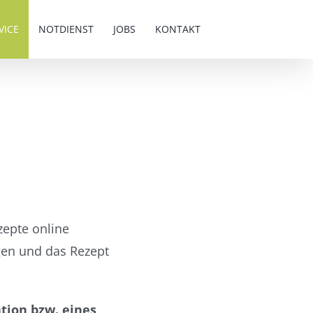
VICE
NOTDIENST
JOBS
KONTAKT
zepte online
gen und das Rezept
tion bzw. eines