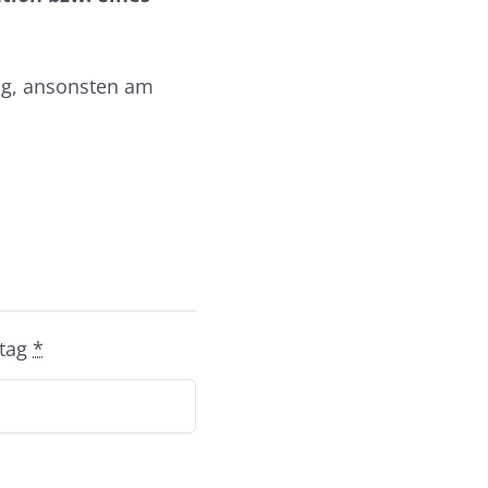
ag, ansonsten am
stag
*